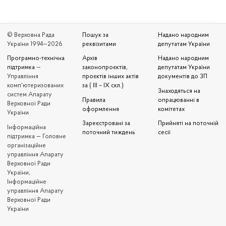
© Верховна Рада
Пошук за
Надано народним
України 1994—2026
реквізитами
депутатам України
Програмно-технічна
Архів
Надано народним
підтримка
—
законопроєктів,
депутатам України
Управління
проєктів інших актів
документів до ЗП
комп'ютеризованих
за ( III – IX скл.)
Знаходяться на
систем Апарату
Правила
опрацюванні в
Верховної Ради
оформлення
комітетах
України
Зареєстровані за
Прийняті на поточній
Iнформаційна
поточний тиждень
сесії
підтримка — Головне
організаційне
управління Апарату
Верховної Ради
України,
Інформаційне
управління Апарату
Верховної Ради
України