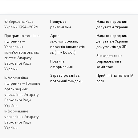
© Верховна Рада
Пошук за
Надано народним
України 1994—2026
реквізитами
депутатам України
Програмно-технічна
Архів
Надано народним
підтримка
—
законопроєктів,
депутатам України
Управління
проєктів інших актів
документів до ЗП
комп'ютеризованих
за ( III – IX скл.)
Знаходяться на
систем Апарату
Правила
опрацюванні в
Верховної Ради
оформлення
комітетах
України
Зареєстровані за
Прийняті на поточній
Iнформаційна
поточний тиждень
сесії
підтримка — Головне
організаційне
управління Апарату
Верховної Ради
України,
Інформаційне
управління Апарату
Верховної Ради
України