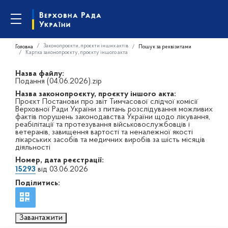
Законопроєкти, проєкти інших актів
Головна
Пошук за реквізитами
Картка законопроєкту, проєкту іншого акта
Назва файлу:
Подання (04.06.2026).zip
Назва законопроєкту, проєкту іншого акта:
Проєкт Постанови про звіт Тимчасової слідчої комісії
Верховної Ради України з питань розслідування можливих
фактів порушень законодавства України щодо лікування,
реабілітації та протезування військовослужбовців і
ветеранів, завищення вартості та неналежної якості
лікарських засобів та медичних виробів за шість місяців
діяльності
Номер, дата реєстрації:
15293
від 03.06.2026
Поділитись:
Завантажити