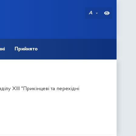
A
ні
Прийнято
ілу XIII "Прикінцеві та перехідні