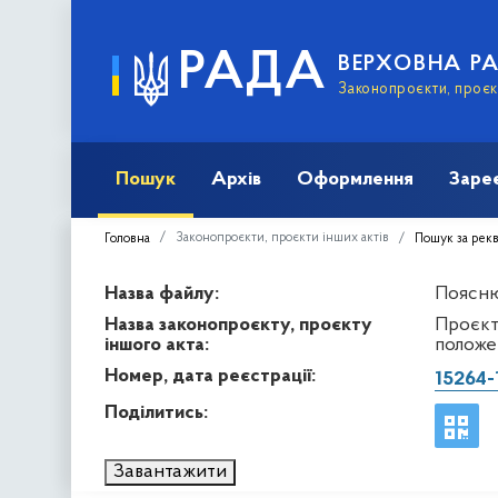
РАДА
ВЕРХОВНА Р
Законопроєкти, проєкт
Пошук
Архів
Оформлення
Заре
Законопроєкти, проєкти інших актів
Головна
Пошук за рек
Назва файлу:
Пояснюв
Назва законопроєкту, проєкту
Проєкт 
іншого акта:
положе
Номер, дата реєстрації:
15264-
Поділитись:
Завантажити