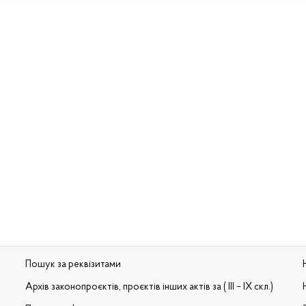
Пошук за реквізитами
Архів законопроєктів, проєктів інших актів за ( III – IX скл.)