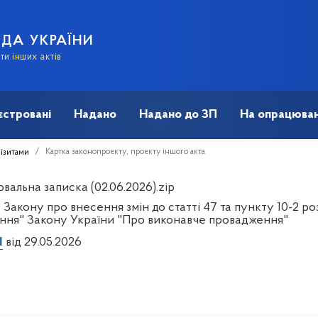
АДА УКРАЇНИ
и інших актів
єстровані
Надано
Надано до ЗП
На опрацюван
Картка законопроєкту, проєкту іншого акта
візитами
альна записка (02.06.2026).zip
Закону про внесення змін до статті 47 та пункту 10-2 розд
ння" Закону України "Про виконавче провадження"
1
від 29.05.2026