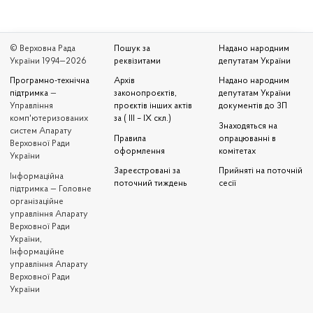
© Верховна Рада
Пошук за
Надано народним
України 1994—2026
реквізитами
депутатам України
Програмно-технічна
Архів
Надано народним
підтримка
—
законопроєктів,
депутатам України
Управління
проєктів інших актів
документів до ЗП
комп'ютеризованих
за ( III – IX скл.)
Знаходяться на
систем Апарату
Правила
опрацюванні в
Верховної Ради
оформлення
комітетах
України
Зареєстровані за
Прийняті на поточній
Iнформаційна
поточний тиждень
сесії
підтримка — Головне
організаційне
управління Апарату
Верховної Ради
України,
Інформаційне
управління Апарату
Верховної Ради
України