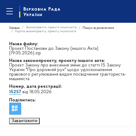
Законопроєкти, проєкти інших актів
Головна
Пошук за реквізитами
Картка законопроєкту, проєкту іншого акта
Назва файлу:
Проєкт Постанови до Закону (іншого Акта)
(19.05.2026).zip
Назва законопроєкту, проєкту іншого акта:
Проєкт Закону про внесення зміни до статті 15 Закону
України "Про дорожній рух" щодо удосконалення
правового регулювання видачі посвідчення тракториста-
машиніста
Номер, дата реєстрації:
15257
від 18.05.2026
Поділитись:
Завантажити