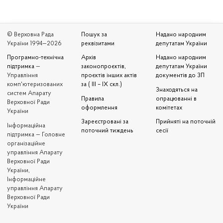
© Верховна Рада
Пошук за
Надано народним
України 1994—2026
реквізитами
депутатам України
Програмно-технічна
Архів
Надано народним
підтримка
—
законопроєктів,
депутатам України
Управління
проєктів інших актів
документів до ЗП
комп'ютеризованих
за ( III – IX скл.)
Знаходяться на
систем Апарату
Правила
опрацюванні в
Верховної Ради
оформлення
комітетах
України
Зареєстровані за
Прийняті на поточній
Iнформаційна
поточний тиждень
сесії
підтримка — Головне
організаційне
управління Апарату
Верховної Ради
України,
Інформаційне
управління Апарату
Верховної Ради
України