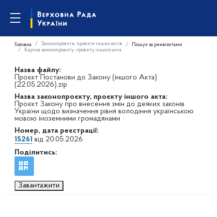
Законопроєкти, проєкти інших актів
Головна
Пошук за реквізитами
Картка законопроєкту, проєкту іншого акта
Назва файлу:
Проєкт Постанови до Закону (іншого Акта)
(22.05.2026).zip
Назва законопроєкту, проєкту іншого акта:
Проєкт Закону про внесення змін до деяких законів
України щодо визначення рівня володіння українською
мовою іноземними громадянами
Номер, дата реєстрації:
15261
від 20.05.2026
Поділитись:
Завантажити