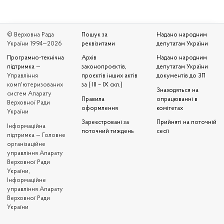
© Верховна Рада
Пошук за
Надано народним
України 1994—2026
реквізитами
депутатам України
Програмно-технічна
Архів
Надано народним
підтримка
—
законопроєктів,
депутатам України
Управління
проєктів інших актів
документів до ЗП
комп'ютеризованих
за ( III – IX скл.)
Знаходяться на
систем Апарату
Правила
опрацюванні в
Верховної Ради
оформлення
комітетах
України
Зареєстровані за
Прийняті на поточній
Iнформаційна
поточний тиждень
сесії
підтримка — Головне
організаційне
управління Апарату
Верховної Ради
України,
Інформаційне
управління Апарату
Верховної Ради
України