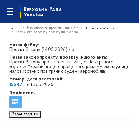
Законопроєкти, проєкти інших актів
Головна
Пошук за реквізитами
Картка законопроєкту, проєкту іншого акта
Назва файлу:
Проєкт Закону (14.05.2026).zip
Назва законопроєкту, проєкту іншого акта:
Проєкт Закону про внесення змін до Повітряного
кодексу України щодо спрощеного режиму експлуатації
маловисотних повітряних суден (аеромобілів)
Номер, дата реєстрації:
15247
від 13.05.2026
Поділитись:
Завантажити