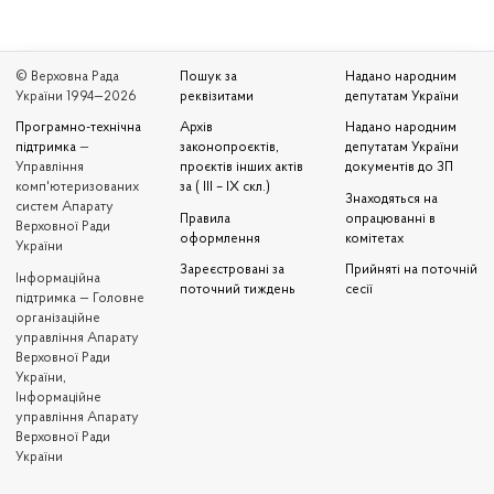
© Верховна Рада
Пошук за
Надано народним
України 1994—2026
реквізитами
депутатам України
Програмно-технічна
Архів
Надано народним
підтримка
—
законопроєктів,
депутатам України
Управління
проєктів інших актів
документів до ЗП
комп'ютеризованих
за ( III – IX скл.)
Знаходяться на
систем Апарату
Правила
опрацюванні в
Верховної Ради
оформлення
комітетах
України
Зареєстровані за
Прийняті на поточній
Iнформаційна
поточний тиждень
сесії
підтримка — Головне
організаційне
управління Апарату
Верховної Ради
України,
Інформаційне
управління Апарату
Верховної Ради
України