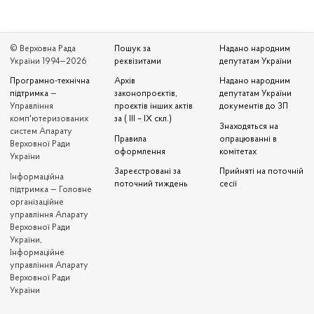
© Верховна Рада
Пошук за
Надано народним
України 1994—2026
реквізитами
депутатам України
Програмно-технічна
Архів
Надано народним
підтримка
—
законопроєктів,
депутатам України
Управління
проєктів інших актів
документів до ЗП
комп'ютеризованих
за ( III – IX скл.)
Знаходяться на
систем Апарату
Правила
опрацюванні в
Верховної Ради
оформлення
комітетах
України
Зареєстровані за
Прийняті на поточній
Iнформаційна
поточний тиждень
сесії
підтримка — Головне
організаційне
управління Апарату
Верховної Ради
України,
Інформаційне
управління Апарату
Верховної Ради
України