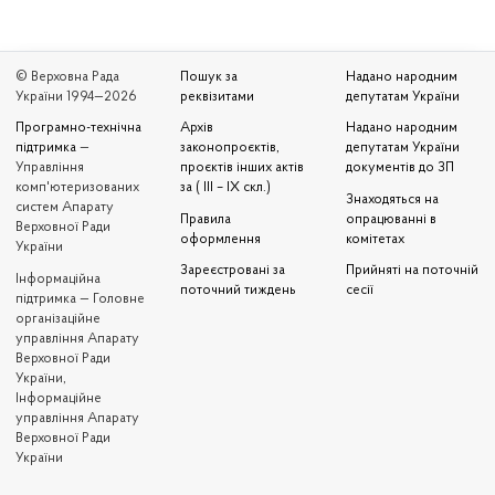
© Верховна Рада
Пошук за
Надано народним
України 1994—2026
реквізитами
депутатам України
Програмно-технічна
Архів
Надано народним
підтримка
—
законопроєктів,
депутатам України
Управління
проєктів інших актів
документів до ЗП
комп'ютеризованих
за ( III – IX скл.)
Знаходяться на
систем Апарату
Правила
опрацюванні в
Верховної Ради
оформлення
комітетах
України
Зареєстровані за
Прийняті на поточній
Iнформаційна
поточний тиждень
сесії
підтримка — Головне
організаційне
управління Апарату
Верховної Ради
України,
Інформаційне
управління Апарату
Верховної Ради
України