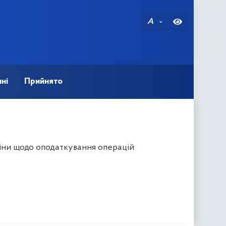
A
ні
Прийнято
їни щодо оподаткування операцій