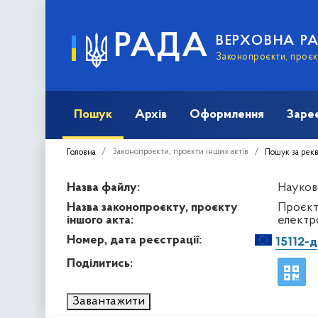
РАДА
ВЕРХОВНА Р
Законопроєкти, проєкт
Пошук
Архів
Оформлення
Заре
Законопроєкти, проєкти інших актів
Головна
Пошук за рек
Назва файлу:
Науков
Назва законопроєкту, проєкту
Проєкт
іншого акта:
електро
Номер, дата реєстрації:
15112-д
Поділитись:
Завантажити