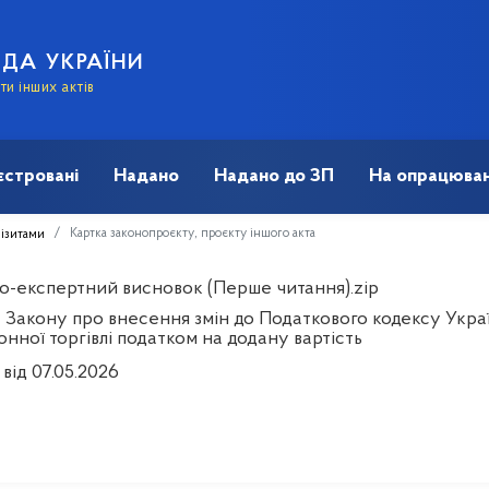
АДА УКРАЇНИ
и інших актів
єстровані
Надано
Надано до ЗП
На опрацюван
Картка законопроєкту, проєкту іншого акта
візитами
о-експертний висновок (Перше читання).zip
 Закону про внесення змін до Податкового кодексу Укра
нної торгівлі податком на додану вартість
від 07.05.2026