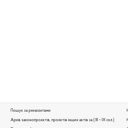
Пошук за реквізитами
Архів законопроєктів, проєктів інших актів за ( III – IX скл.)