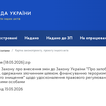
АДА УКРАЇНИ
и інших актів
єстровані
Надано
Надано до ЗП
На опрацюван
Картка законопроєкту, проєкту іншого акта
візитами
 (18.05.2026).zip
Закону про внесення змін до Закону України "Про запобі
в, одержаних злочинним шляхом, фінансуванню терориз
го знищення" щодо удосконалення правового регулювання 
ими особами
ід 15.05.2026