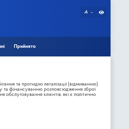
A
ні
Прийнято
гання та протидію легалізації (відмиванню)
му та фінансуванню розповсюдження зброї
обслуговування клієнтів, які є політично