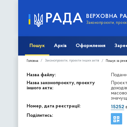
РАДА
ВЕРХОВНА Р
Законопроєкти, проєкт
Пошук
Архів
Оформлення
Заре
Законопроєкти, проєкти інших актів
Головна
Пошук за рек
Назва файлу:
Подання
Назва законопроєкту, проєкту
Проєкт 
іншого акта:
доході
масово
значущ
Номер, дата реєстрації:
15252
в
Поділитись: