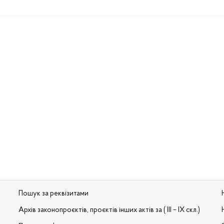
Пошук за реквізитами
Архів законопроєктів, проєктів інших актів за ( III – IX скл.)