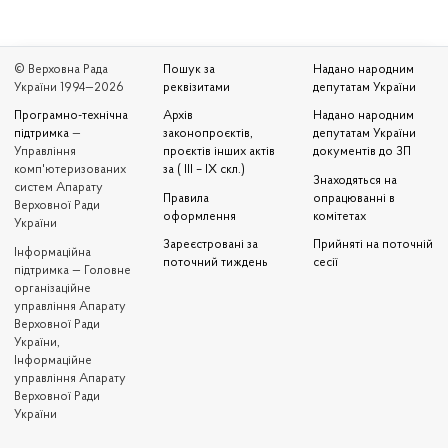
© Верховна Рада
Пошук за
Надано народним
України 1994—2026
реквізитами
депутатам України
Програмно-технічна
Архів
Надано народним
підтримка
—
законопроєктів,
депутатам України
Управління
проєктів інших актів
документів до ЗП
комп'ютеризованих
за ( III – IX скл.)
Знаходяться на
систем Апарату
Правила
опрацюванні в
Верховної Ради
оформлення
комітетах
України
Зареєстровані за
Прийняті на поточній
Iнформаційна
поточний тиждень
сесії
підтримка — Головне
організаційне
управління Апарату
Верховної Ради
України,
Інформаційне
управління Апарату
Верховної Ради
України