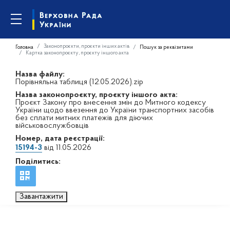
Законопроєкти, проєкти інших актів
Головна
Пошук за реквізитами
Картка законопроєкту, проєкту іншого акта
Назва файлу:
Порівняльна таблиця (12.05.2026).zip
Назва законопроєкту, проєкту іншого акта:
Проєкт Закону про внесення змін до Митного кодексу
України щодо ввезення до України транспортних засобів
без сплати митних платежів для діючих
військовослужбовців
Номер, дата реєстрації:
15194-3
від 11.05.2026
Поділитись:
Завантажити