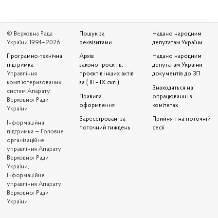
© Верховна Рада
Пошук за
Надано народним
України 1994—2026
реквізитами
депутатам України
Програмно-технічна
Архів
Надано народним
підтримка
—
законопроєктів,
депутатам України
Управління
проєктів інших актів
документів до ЗП
комп'ютеризованих
за ( III – IX скл.)
Знаходяться на
систем Апарату
Правила
опрацюванні в
Верховної Ради
оформлення
комітетах
України
Зареєстровані за
Прийняті на поточній
Iнформаційна
поточний тиждень
сесії
підтримка — Головне
організаційне
управління Апарату
Верховної Ради
України,
Інформаційне
управління Апарату
Верховної Ради
України