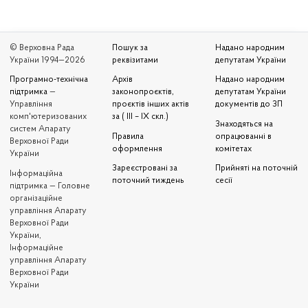
© Верховна Рада
Пошук за
Надано народним
України 1994—2026
реквізитами
депутатам України
Програмно-технічна
Архів
Надано народним
підтримка
—
законопроєктів,
депутатам України
Управління
проєктів інших актів
документів до ЗП
комп'ютеризованих
за ( III – IX скл.)
Знаходяться на
систем Апарату
Правила
опрацюванні в
Верховної Ради
оформлення
комітетах
України
Зареєстровані за
Прийняті на поточній
Iнформаційна
поточний тиждень
сесії
підтримка — Головне
організаційне
управління Апарату
Верховної Ради
України,
Інформаційне
управління Апарату
Верховної Ради
України