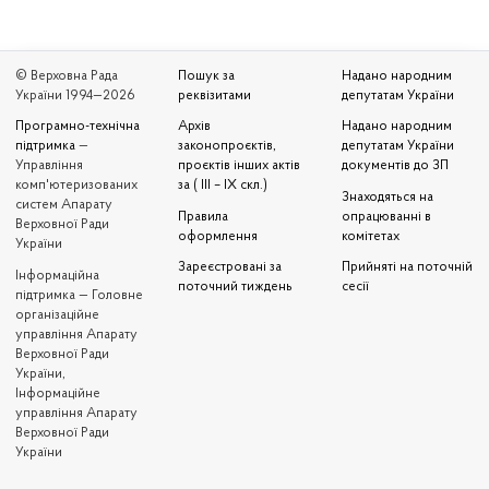
© Верховна Рада
Пошук за
Надано народним
України 1994—2026
реквізитами
депутатам України
Програмно-технічна
Архів
Надано народним
підтримка
—
законопроєктів,
депутатам України
Управління
проєктів інших актів
документів до ЗП
комп'ютеризованих
за ( III – IX скл.)
Знаходяться на
систем Апарату
Правила
опрацюванні в
Верховної Ради
оформлення
комітетах
України
Зареєстровані за
Прийняті на поточній
Iнформаційна
поточний тиждень
сесії
підтримка — Головне
організаційне
управління Апарату
Верховної Ради
України,
Інформаційне
управління Апарату
Верховної Ради
України