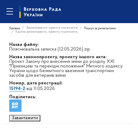
Законопроєкти, проєкти інших актів
Головна
Пошук за реквізитами
Картка законопроєкту, проєкту іншого акта
Назва файлу:
Пояснювальна записка (12.05.2026).zip
Назва законопроєкту, проєкту іншого акта:
Проєкт Закону про внесення зміни до розділу XXІ
"Прикінцеві та перехідні положення" Митного кодексу
України щодо безмитного ввезення транспортних
засобів для ветеранів війни
Номер, дата реєстрації:
15194-2
від 11.05.2026
Поділитись:
Завантажити