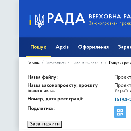
РАДА
ВЕРХОВНА Р
Законопроєкти, проєкт
Пошук
Архів
Оформлення
Заре
Законопроєкти, проєкти інших актів
Головна
Пошук за рек
Назва файлу:
Проєкт 
Назва законопроєкту, проєкту
Проєкт
іншого акта:
Україн
Номер, дата реєстрації:
15194-
Поділитись:
Завантажити