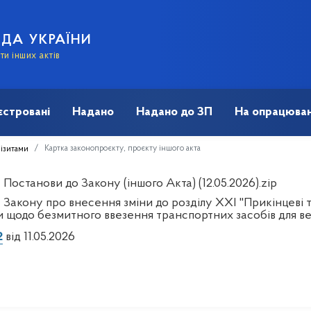
АДА УКРАЇНИ
и інших актів
єстровані
Надано
Надано до ЗП
На опрацюван
Картка законопроєкту, проєкту іншого акта
візитами
Постанови до Закону (іншого Акта) (12.05.2026).zip
 Закону про внесення зміни до розділу XXІ "Прикінцеві 
и щодо безмитного ввезення транспортних засобів для ве
2
від 11.05.2026