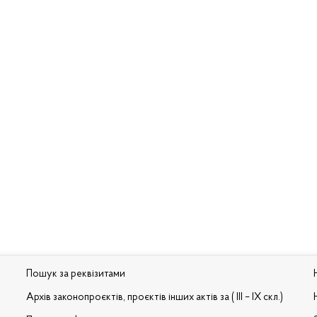
Пошук за реквізитами
Архів законопроєктів, проєктів інших актів за ( III – IX скл.)