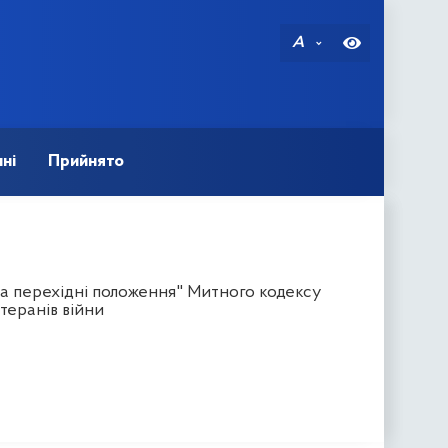
A
ні
Прийнято
та перехідні положення" Митного кодексу
теранів війни