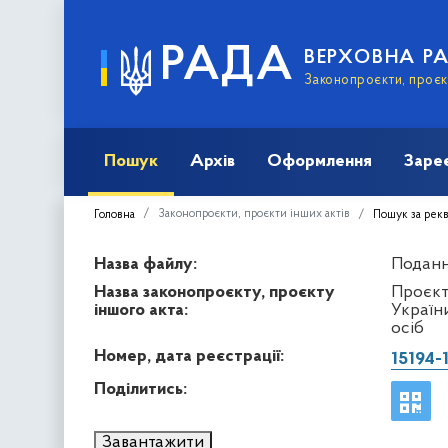
РАДА
ВЕРХОВНА Р
Законопроєкти, проєкт
Пошук
Архів
Оформлення
Заре
Законопроєкти, проєкти інших актів
Головна
Пошук за рек
Назва файлу:
Подання
Назва законопроєкту, проєкту
Проєкт
іншого акта:
Україн
осіб
Номер, дата реєстрації:
15194-
Поділитись:
Завантажити