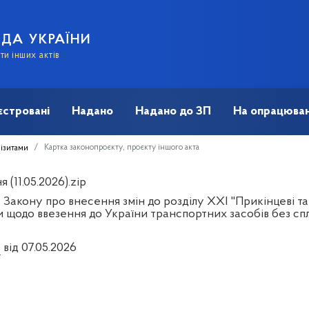
АДА УКРАЇНИ
и інших актів
єстровані
Надано
Надано до ЗП
На опрацюван
Картка законопроєкту, проєкту іншого акта
візитами
 (11.05.2026).zip
 Закону про внесення змін до розділу XXI "Прикінцеві т
и щодо ввезення до України транспортних засобів без сп
1
від 07.05.2026