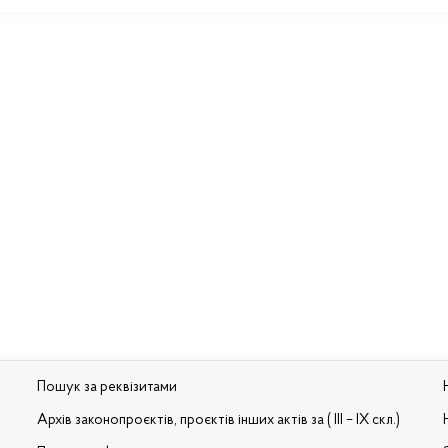
Пошук за реквізитами
Архів законопроєктів, проєктів інших актів за ( III – IX скл.)