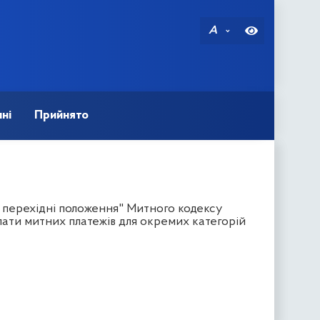
A
ні
Прийнято
а перехідні положення" Митного кодексу
лати митних платежів для окремих категорій