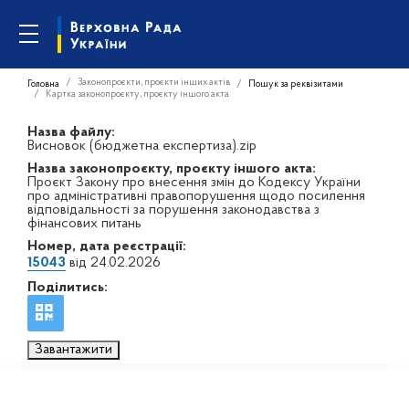
Законопроєкти, проєкти інших актів
Головна
Пошук за реквізитами
Картка законопроєкту, проєкту іншого акта
Назва файлу:
Висновок (бюджетна експертиза).zip
Назва законопроєкту, проєкту іншого акта:
Проєкт Закону про внесення змін до Кодексу України
про адміністративні правопорушення щодо посилення
відповідальності за порушення законодавства з
фінансових питань
Номер, дата реєстрації:
15043
від 24.02.2026
Поділитись:
Завантажити