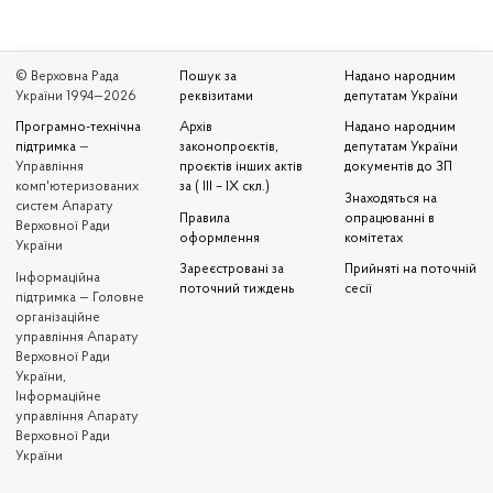
© Верховна Рада
Пошук за
Надано народним
України 1994—2026
реквізитами
депутатам України
Програмно-технічна
Архів
Надано народним
підтримка
—
законопроєктів,
депутатам України
Управління
проєктів інших актів
документів до ЗП
комп'ютеризованих
за ( III – IX скл.)
Знаходяться на
систем Апарату
Правила
опрацюванні в
Верховної Ради
оформлення
комітетах
України
Зареєстровані за
Прийняті на поточній
Iнформаційна
поточний тиждень
сесії
підтримка — Головне
організаційне
управління Апарату
Верховної Ради
України,
Інформаційне
управління Апарату
Верховної Ради
України