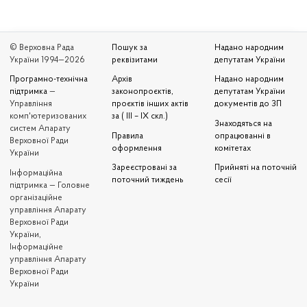
© Верховна Рада
Пошук за
Надано народним
України 1994—2026
реквізитами
депутатам України
Програмно-технічна
Архів
Надано народним
підтримка
—
законопроєктів,
депутатам України
Управління
проєктів інших актів
документів до ЗП
комп'ютеризованих
за ( III – IX скл.)
Знаходяться на
систем Апарату
Правила
опрацюванні в
Верховної Ради
оформлення
комітетах
України
Зареєстровані за
Прийняті на поточній
Iнформаційна
поточний тиждень
сесії
підтримка — Головне
організаційне
управління Апарату
Верховної Ради
України,
Інформаційне
управління Апарату
Верховної Ради
України