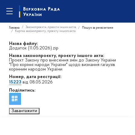
Законопроєкти, проєкти інших актів
Головна
Пошук за реквізитами
Картка законопроєкту, проєкту іншого акта
Назва файлу:
Додаток (11.05.2026).zip
Назва законопроєкту, проєкту іншого акта:
Проєкт Закону про внесення змін до Закону України
"Про корінні народи України" щодо визнання гагаузів
корінним народом України
Номер, дата реєстрації:
15223
від 08.05.2026
Поділитись:
Завантажити