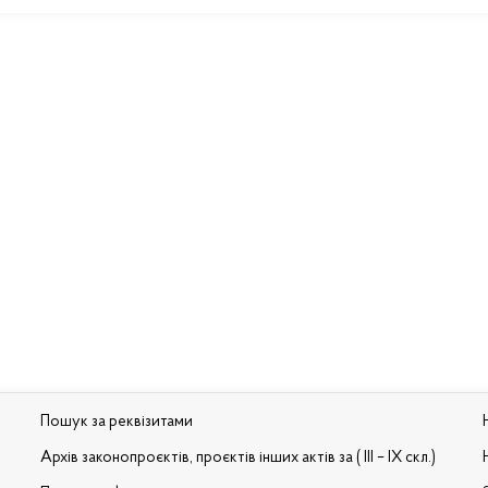
Пошук за реквізитами
Архів законопроєктів, проєктів інших актів за ( III – IX скл.)