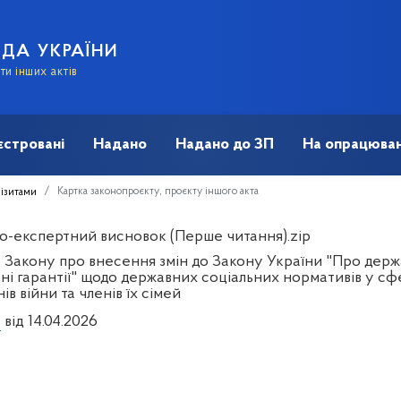
АДА УКРАЇНИ
и інших актів
єстровані
Надано
Надано до ЗП
На опрацюван
Картка законопроєкту, проєкту іншого акта
візитами
о-експертний висновок (Перше читання).zip
 Закону про внесення змін до Закону України "Про держа
ні гарантії" щодо державних соціальних нормативів у сфер
ів війни та членів їх сімей
1
від 14.04.2026