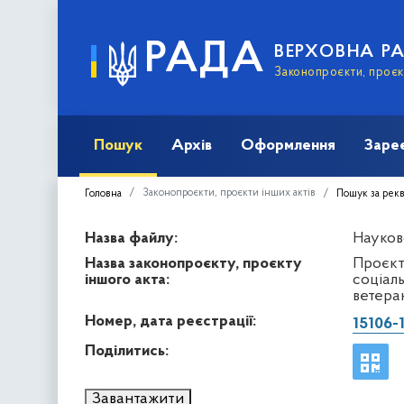
РАДА
ВЕРХОВНА Р
Законопроєкти, проєкт
Пошук
Архів
Оформлення
Заре
Законопроєкти, проєкти інших актів
Головна
Пошук за рек
Назва файлу:
Науков
Назва законопроєкту, проєкту
Проєкт
іншого акта:
соціаль
ветеран
Номер, дата реєстрації:
15106-
Поділитись:
Завантажити