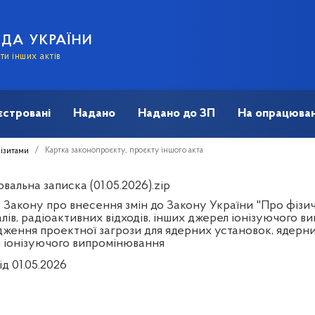
АДА УКРАЇНИ
и інших актів
єстровані
Надано
Надано до ЗП
На опрацюван
Картка законопроєкту, проєкту іншого акта
візитами
альна записка (01.05.2026).zip
 Закону про внесення змін до Закону України "Про фізи
алів, радіоактивних відходів, інших джерел іонізуючого 
ження проектної загрози для ядерних установок, ядерних
 іонізуючого випромінювання
ід 01.05.2026