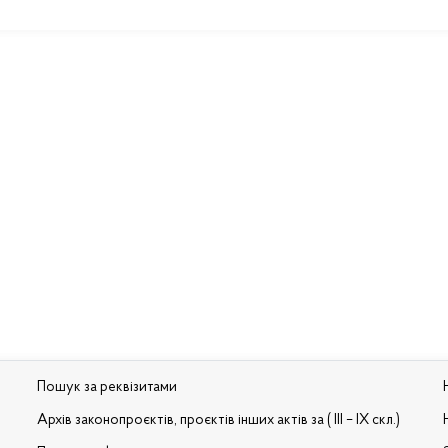
Пошук за реквізитами
Архів законопроєктів, проєктів інших актів за ( III – IX скл.)