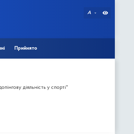
A
ні
Прийнято
пінгову діяльність у спорті"