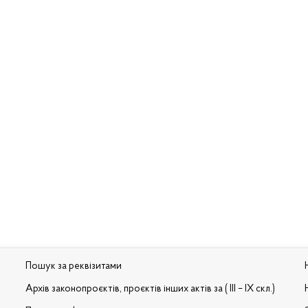
Пошук за реквізитами
Архів законопроєктів, проєктів інших актів за ( III – IX скл.)