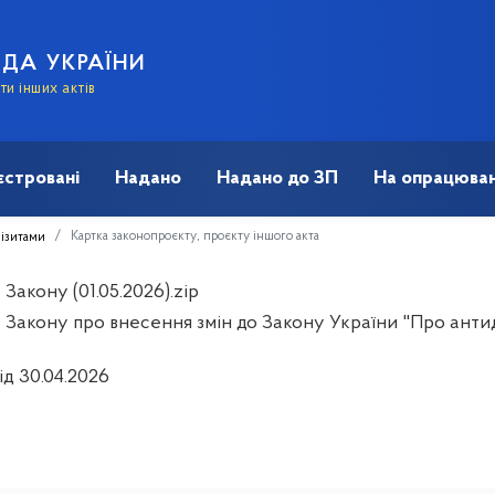
АДА УКРАЇНИ
и інших актів
єстровані
Надано
Надано до ЗП
На опрацюван
Картка законопроєкту, проєкту іншого акта
візитами
Закону (01.05.2026).zip
 Закону про внесення змін до Закону України "Про антидо
ід 30.04.2026