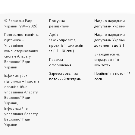
© Верховна Рада
Пошук за
Надано народним
України 1994—2026
реквізитами
депутатам України
Програмно-технічна
Архів
Надано народним
підтримка
—
законопроєктів,
депутатам України
Управління
проєктів інших актів
документів до ЗП
комп'ютеризованих
за ( III – IX скл.)
Знаходяться на
систем Апарату
Правила
опрацюванні в
Верховної Ради
оформлення
комітетах
України
Зареєстровані за
Прийняті на поточній
Iнформаційна
поточний тиждень
сесії
підтримка — Головне
організаційне
управління Апарату
Верховної Ради
України,
Інформаційне
управління Апарату
Верховної Ради
України