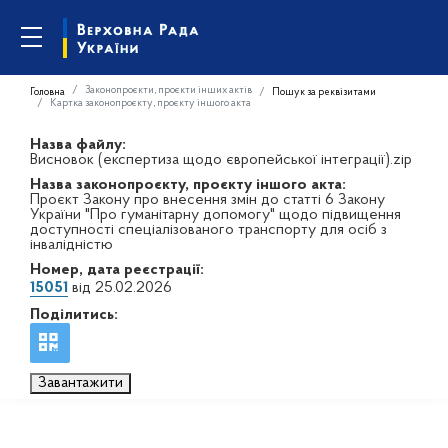
Законопроєкти, проєкти інших актів
Головна
Пошук за реквізитами
Картка законопроєкту, проєкту іншого акта
Назва файлу:
Висновок (експертиза щодо європейської інтеграції).zip
Назва законопроєкту, проєкту іншого акта:
Проєкт Закону про внесення змін до статті 6 Закону
України "Про гуманітарну допомогу" щодо підвищення
доступності спеціалізованого транспорту для осіб з
інвалідністю
Номер, дата реєстрації:
15051
від 25.02.2026
Поділитись:
Завантажити