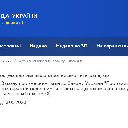
АДА УКРАЇНИ
и інших актів
єстровані
Надано
Надано до ЗП
На опрацюван
Картка законопроєкту, проєкту іншого акта
візитами
к (експертиза щодо європейської інтеграції).zip
 Закону про внесення змін до Закону України "Про захис
ьних гарантій медичним та іншим працівникам, зайнятим 
 та членам їхніх сімей)
д 13.05.2020