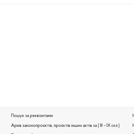
Пошук за реквізитами
Архів законопроєктів, проєктів інших актів за ( III – IX скл.)