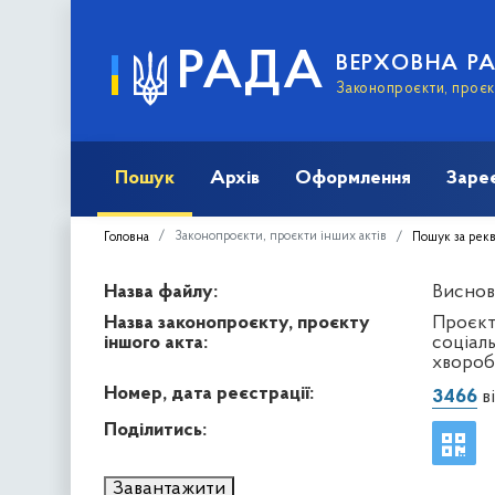
РАДА
ВЕРХОВНА Р
Законопроєкти, проєкт
Пошук
Архів
Оформлення
Заре
Законопроєкти, проєкти інших актів
Головна
Пошук за рек
Назва файлу:
Висново
Назва законопроєкту, проєкту
Проєкт
іншого акта:
соціал
хвороб,
Номер, дата реєстрації:
3466
ві
Поділитись:
Завантажити