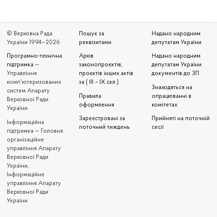
© Верховна Рада
Пошук за
Надано народним
України 1994—2026
реквізитами
депутатам України
Програмно-технічна
Архів
Надано народним
підтримка
—
законопроєктів,
депутатам України
Управління
проєктів інших актів
документів до ЗП
комп'ютеризованих
за ( III – IX скл.)
Знаходяться на
систем Апарату
Правила
опрацюванні в
Верховної Ради
оформлення
комітетах
України
Зареєстровані за
Прийняті на поточній
Iнформаційна
поточний тиждень
сесії
підтримка — Головне
організаційне
управління Апарату
Верховної Ради
України,
Інформаційне
управління Апарату
Верховної Ради
України