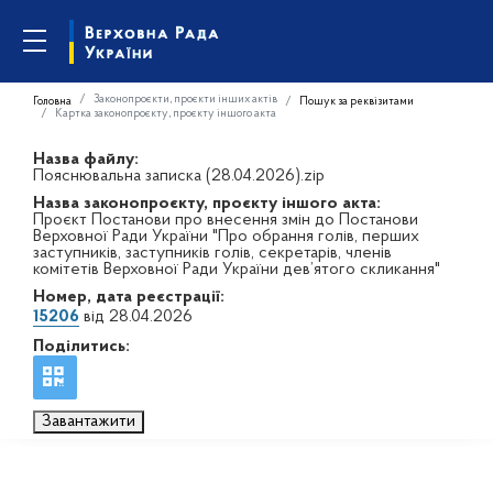
Законопроєкти, проєкти інших актів
Головна
Пошук за реквізитами
Картка законопроєкту, проєкту іншого акта
Назва файлу:
Пояснювальна записка (28.04.2026).zip
Назва законопроєкту, проєкту іншого акта:
Проєкт Постанови про внесення змін до Постанови
Верховної Ради України "Про обрання голів, перших
заступників, заступників голів, секретарів, членів
комітетів Верховної Ради України дев’ятого скликання"
Номер, дата реєстрації:
15206
від 28.04.2026
Поділитись:
Завантажити