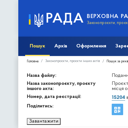
РАДА
ВЕРХОВНА Р
Законопроєкти, проєкт
Пошук
Архів
Оформлення
Заре
Законопроєкти, проєкти інших актів
Головна
Пошук за рек
Назва файлу:
Подання
Назва законопроєкту, проєкту
Проєкт
іншого акта:
місця о
Номер, дата реєстрації:
15204
в
Поділитись:
Завантажити