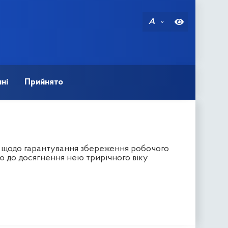
A
ні
Прийнято
в щодо гарантування збереження робочого
ою до досягнення нею трирічного віку