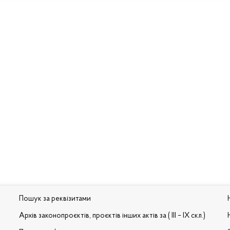
Пошук за реквізитами
Архів законопроєктів, проєктів інших актів за ( III – IX скл.)