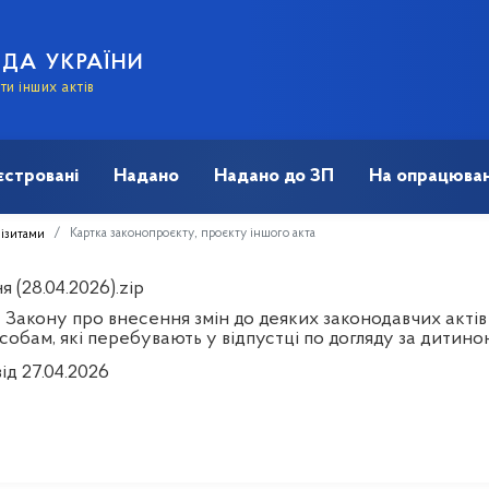
АДА УКРАЇНИ
и інших актів
єстровані
Надано
Надано до ЗП
На опрацюван
Картка законопроєкту, проєкту іншого акта
візитами
 (28.04.2026).zip
 Закону про внесення змін до деяких законодавчих акті
собам, які перебувають у відпустці по догляду за дитин
ід 27.04.2026