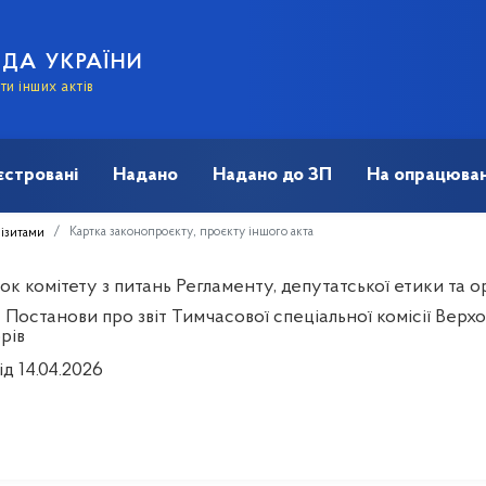
АДА УКРАЇНИ
и інших актів
єстровані
Надано
Надано до ЗП
На опрацюван
Картка законопроєкту, проєкту іншого акта
візитами
к комітету з питань Регламенту, депутатської етики та ор
Постанови про звіт Тимчасової спеціальної комісії Верхо
рів
ід 14.04.2026