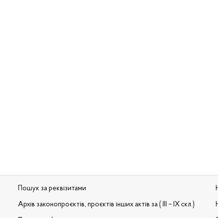
Пошук за реквізитами
Архів законопроєктів, проєктів інших актів за ( III – IX скл.)