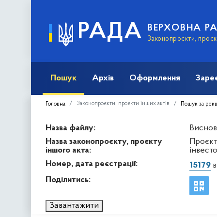
РАДА
ВЕРХОВНА Р
Законопроєкти, проєкт
Пошук
Архів
Оформлення
Заре
Законопроєкти, проєкти інших актів
Головна
Пошук за рек
Назва файлу:
Висново
Назва законопроєкту, проєкту
Проєкт 
іншого акта:
інвесто
Номер, дата реєстрації:
15179
в
Поділитись:
Завантажити