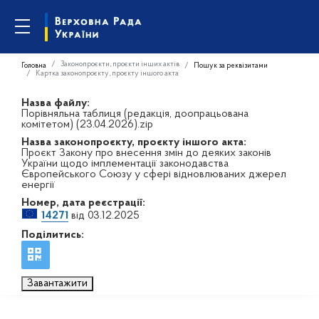
Законопроєкти, проєкти інших актів
Головна
Пошук за реквізитами
Картка законопроєкту, проєкту іншого акта
Назва файлу:
Порівняльна таблиця (редакція, доопрацьована
комітетом) (23.04.2026).zip
Назва законопроєкту, проєкту іншого акта:
Проєкт Закону про внесення змін до деяких законів
України щодо імплементації законодавства
Європейського Союзу у сфері відновлюваних джерел
енергії
Номер, дата реєстрації:
14271
від 03.12.2025
Поділитись:
Завантажити