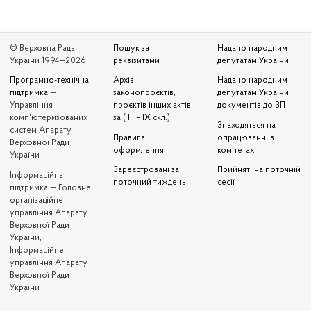
© Верховна Рада
Пошук за
Надано народним
України 1994—2026
реквізитами
депутатам України
Програмно-технічна
Архів
Надано народним
підтримка
—
законопроєктів,
депутатам України
Управління
проєктів інших актів
документів до ЗП
комп'ютеризованих
за ( III – IX скл.)
Знаходяться на
систем Апарату
Правила
опрацюванні в
Верховної Ради
оформлення
комітетах
України
Зареєстровані за
Прийняті на поточній
Iнформаційна
поточний тиждень
сесії
підтримка — Головне
організаційне
управління Апарату
Верховної Ради
України,
Інформаційне
управління Апарату
Верховної Ради
України