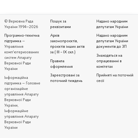
© Верховна Рада
Пошук за
Надано народним
України 1994—2026
реквізитами
депутатам України
Програмно-технічна
Архів
Надано народним
підтримка
—
законопроєктів,
депутатам України
Управління
проєктів інших актів
документів до ЗП
комп'ютеризованих
за ( III – IX скл.)
Знаходяться на
систем Апарату
Правила
опрацюванні в
Верховної Ради
оформлення
комітетах
України
Зареєстровані за
Прийняті на поточній
Iнформаційна
поточний тиждень
сесії
підтримка — Головне
організаційне
управління Апарату
Верховної Ради
України,
Інформаційне
управління Апарату
Верховної Ради
України