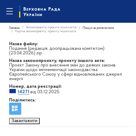
Законопроєкти, проєкти інших актів
Головна
Пошук за реквізитами
Картка законопроєкту, проєкту іншого акта
Назва файлу:
Подання (редакція, доопрацьована комітетом)
(23.04.2026).zip
Назва законопроєкту, проєкту іншого акта:
Проєкт Закону про внесення змін до деяких законів
України щодо імплементації законодавства
Європейського Союзу у сфері відновлюваних джерел
енергії
Номер, дата реєстрації:
14271
від 03.12.2025
Поділитись:
Завантажити