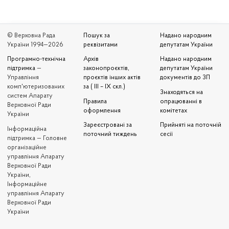
© Верховна Рада
Пошук за
Надано народним
України 1994—2026
реквізитами
депутатам України
Програмно-технічна
Архів
Надано народним
підтримка
—
законопроєктів,
депутатам України
Управління
проєктів інших актів
документів до ЗП
комп'ютеризованих
за ( III – IX скл.)
Знаходяться на
систем Апарату
Правила
опрацюванні в
Верховної Ради
оформлення
комітетах
України
Зареєстровані за
Прийняті на поточній
Iнформаційна
поточний тиждень
сесії
підтримка — Головне
організаційне
управління Апарату
Верховної Ради
України,
Інформаційне
управління Апарату
Верховної Ради
України