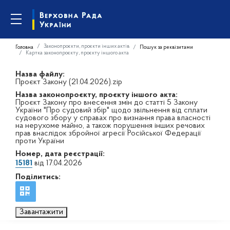
Законопроєкти, проєкти інших актів
Головна
Пошук за реквізитами
Картка законопроєкту, проєкту іншого акта
Назва файлу:
Проєкт Закону (21.04.2026).zip
Назва законопроєкту, проєкту іншого акта:
Проєкт Закону про внесення змін до статті 5 Закону
України "Про судовий збір" щодо звільнення від сплати
судового збору у справах про визнання права власності
на нерухоме майно, а також порушення інших речових
прав внаслідок збройної агресії Російської Федерації
проти України
Номер, дата реєстрації:
15181
від 17.04.2026
Поділитись:
Завантажити