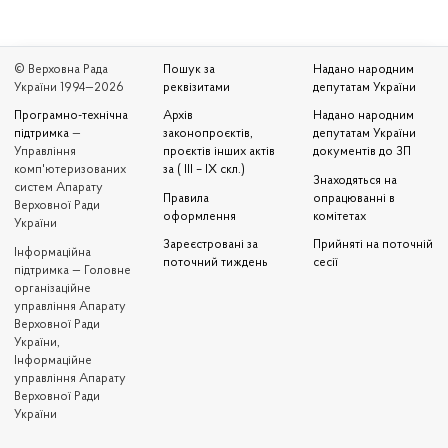
© Верховна Рада
Пошук за
Надано народним
України 1994—2026
реквізитами
депутатам України
Програмно-технічна
Архів
Надано народним
підтримка
—
законопроєктів,
депутатам України
Управління
проєктів інших актів
документів до ЗП
комп'ютеризованих
за ( III – IX скл.)
Знаходяться на
систем Апарату
Правила
опрацюванні в
Верховної Ради
оформлення
комітетах
України
Зареєстровані за
Прийняті на поточній
Iнформаційна
поточний тиждень
сесії
підтримка — Головне
організаційне
управління Апарату
Верховної Ради
України,
Інформаційне
управління Апарату
Верховної Ради
України