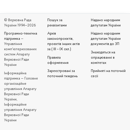
© Верховна Рада
Пошук за
Надано народним
України 1994—2026
реквізитами
депутатам України
Програмно-технічна
Архів
Надано народним
підтримка
—
законопроєктів,
депутатам України
Управління
проєктів інших актів
документів до ЗП
комп'ютеризованих
за ( III – IX скл.)
Знаходяться на
систем Апарату
Правила
опрацюванні в
Верховної Ради
оформлення
комітетах
України
Зареєстровані за
Прийняті на поточній
Iнформаційна
поточний тиждень
сесії
підтримка — Головне
організаційне
управління Апарату
Верховної Ради
України,
Інформаційне
управління Апарату
Верховної Ради
України