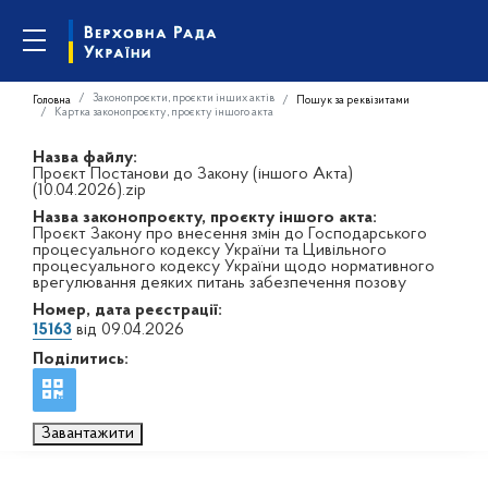
Законопроєкти, проєкти інших актів
Головна
Пошук за реквізитами
Картка законопроєкту, проєкту іншого акта
Назва файлу:
Проєкт Постанови до Закону (іншого Акта)
(10.04.2026).zip
Назва законопроєкту, проєкту іншого акта:
Проєкт Закону про внесення змін до Господарського
процесуального кодексу України та Цивільного
процесуального кодексу України щодо нормативного
врегулювання деяких питань забезпечення позову
Номер, дата реєстрації:
15163
від 09.04.2026
Поділитись:
Завантажити