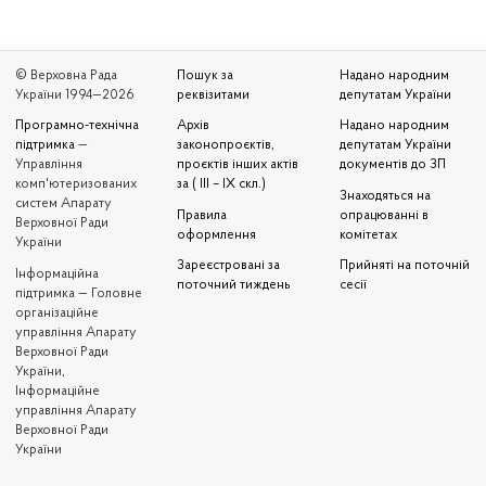
© Верховна Рада
Пошук за
Надано народним
України 1994—2026
реквізитами
депутатам України
Програмно-технічна
Архів
Надано народним
підтримка
—
законопроєктів,
депутатам України
Управління
проєктів інших актів
документів до ЗП
комп'ютеризованих
за ( III – IX скл.)
Знаходяться на
систем Апарату
Правила
опрацюванні в
Верховної Ради
оформлення
комітетах
України
Зареєстровані за
Прийняті на поточній
Iнформаційна
поточний тиждень
сесії
підтримка — Головне
організаційне
управління Апарату
Верховної Ради
України,
Інформаційне
управління Апарату
Верховної Ради
України