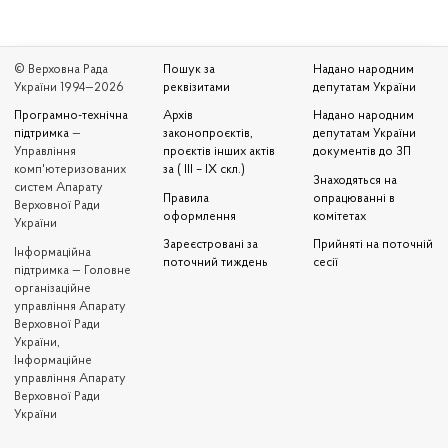
© Верховна Рада
Пошук за
Надано народним
України 1994—2026
реквізитами
депутатам України
Програмно-технічна
Архів
Надано народним
підтримка
—
законопроєктів,
депутатам України
Управління
проєктів інших актів
документів до ЗП
комп'ютеризованих
за ( III – IX скл.)
Знаходяться на
систем Апарату
Правила
опрацюванні в
Верховної Ради
оформлення
комітетах
України
Зареєстровані за
Прийняті на поточній
Iнформаційна
поточний тиждень
сесії
підтримка — Головне
організаційне
управління Апарату
Верховної Ради
України,
Інформаційне
управління Апарату
Верховної Ради
України