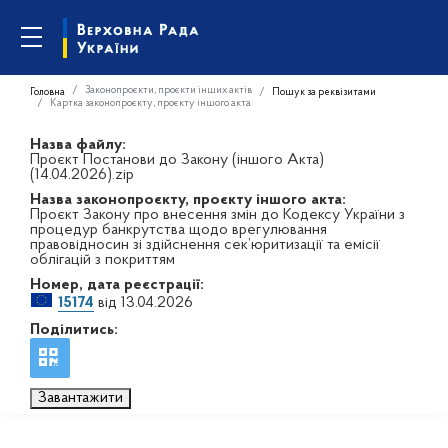
Законопроєкти, проєкти інших актів
Головна
Пошук за реквізитами
Картка законопроєкту, проєкту іншого акта
Назва файлу:
Проєкт Постанови до Закону (іншого Акта)
(14.04.2026).zip
Назва законопроєкту, проєкту іншого акта:
Проєкт Закону про внесення змін до Кодексу України з
процедур банкрутства щодо врегулювання
правовідносин зі здійснення сек’юритизації та емісії
облігацій з покриттям
Номер, дата реєстрації:
15174
від 13.04.2026
Поділитись:
Завантажити