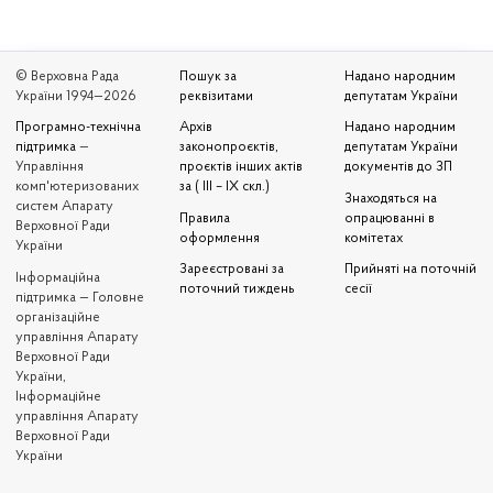
© Верховна Рада
Пошук за
Надано народним
України 1994—2026
реквізитами
депутатам України
Програмно-технічна
Архів
Надано народним
підтримка
—
законопроєктів,
депутатам України
Управління
проєктів інших актів
документів до ЗП
комп'ютеризованих
за ( III – IX скл.)
Знаходяться на
систем Апарату
Правила
опрацюванні в
Верховної Ради
оформлення
комітетах
України
Зареєстровані за
Прийняті на поточній
Iнформаційна
поточний тиждень
сесії
підтримка — Головне
організаційне
управління Апарату
Верховної Ради
України,
Інформаційне
управління Апарату
Верховної Ради
України