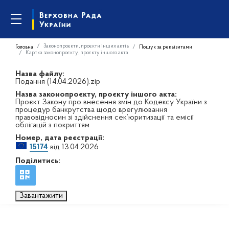
Законопроєкти, проєкти інших актів
Головна
Пошук за реквізитами
Картка законопроєкту, проєкту іншого акта
Назва файлу:
Подання (14.04.2026).zip
Назва законопроєкту, проєкту іншого акта:
Проєкт Закону про внесення змін до Кодексу України з
процедур банкрутства щодо врегулювання
правовідносин зі здійснення сек’юритизації та емісії
облігацій з покриттям
Номер, дата реєстрації:
15174
від 13.04.2026
Поділитись:
Завантажити