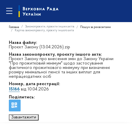
Законопроєкти, проєкти інших актів
Головна
Пошук за реквізитами
Картка законопроєкту, проєкту іншого акта
Назва файлу:
Проєкт Закону (13.04.2026).zip
Назва законопроєкту, проєкту іншого акта:
Проєкт Закону про внесення змін до Закону України
"Про прожитковий мінімум" щодо застосування
фактичного прожиткового мінімуму при визначенні
розміру мінімальної пенсії та інших виплат для
непрацездатних осіб
Номер, дата реєстрації:
15166
від 10.04.2026
Поділитись:
Завантажити