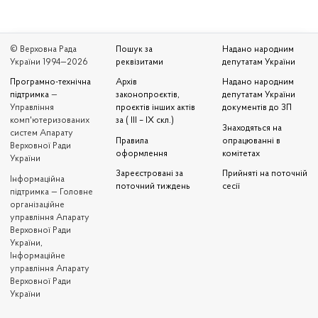
© Верховна Рада
Пошук за
Надано народним
України 1994—2026
реквізитами
депутатам України
Програмно-технічна
Архів
Надано народним
підтримка
—
законопроєктів,
депутатам України
Управління
проєктів інших актів
документів до ЗП
комп'ютеризованих
за ( III – IX скл.)
Знаходяться на
систем Апарату
Правила
опрацюванні в
Верховної Ради
оформлення
комітетах
України
Зареєстровані за
Прийняті на поточній
Iнформаційна
поточний тиждень
сесії
підтримка — Головне
організаційне
управління Апарату
Верховної Ради
України,
Інформаційне
управління Апарату
Верховної Ради
України