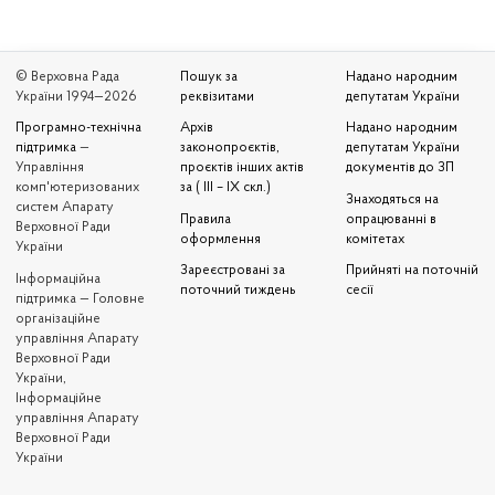
© Верховна Рада
Пошук за
Надано народним
України 1994—2026
реквізитами
депутатам України
Програмно-технічна
Архів
Надано народним
підтримка
—
законопроєктів,
депутатам України
Управління
проєктів інших актів
документів до ЗП
комп'ютеризованих
за ( III – IX скл.)
Знаходяться на
систем Апарату
Правила
опрацюванні в
Верховної Ради
оформлення
комітетах
України
Зареєстровані за
Прийняті на поточній
Iнформаційна
поточний тиждень
сесії
підтримка — Головне
організаційне
управління Апарату
Верховної Ради
України,
Інформаційне
управління Апарату
Верховної Ради
України