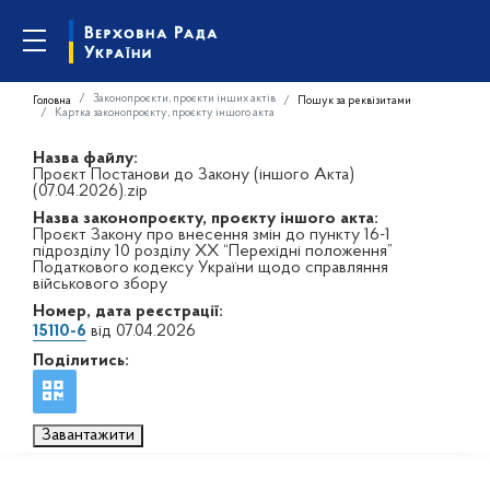
Законопроєкти, проєкти інших актів
Головна
Пошук за реквізитами
Картка законопроєкту, проєкту іншого акта
Назва файлу:
Проєкт Постанови до Закону (іншого Акта)
(07.04.2026).zip
Назва законопроєкту, проєкту іншого акта:
Проєкт Закону про внесення змін до пункту 16-1
підрозділу 10 розділу XX “Перехідні положення”
Податкового кодексу України щодо справляння
військового збору
Номер, дата реєстрації:
15110-6
від 07.04.2026
Поділитись:
Завантажити