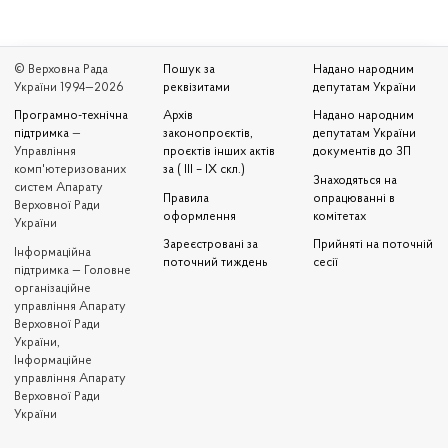
© Верховна Рада
Пошук за
Надано народним
України 1994—2026
реквізитами
депутатам України
Програмно-технічна
Архів
Надано народним
підтримка
—
законопроєктів,
депутатам України
Управління
проєктів інших актів
документів до ЗП
комп'ютеризованих
за ( III – IX скл.)
Знаходяться на
систем Апарату
Правила
опрацюванні в
Верховної Ради
оформлення
комітетах
України
Зареєстровані за
Прийняті на поточній
Iнформаційна
поточний тиждень
сесії
підтримка — Головне
організаційне
управління Апарату
Верховної Ради
України,
Інформаційне
управління Апарату
Верховної Ради
України