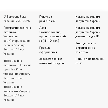
© Верховна Рада
Пошук за
Надано народним
України 1994—2026
реквізитами
депутатам України
Програмно-технічна
Архів
Надано народним
підтримка
—
законопроєктів,
депутатам України
Управління
проєктів інших актів
документів до ЗП
комп'ютеризованих
за ( III – IX скл.)
Знаходяться на
систем Апарату
Правила
опрацюванні в
Верховної Ради
оформлення
комітетах
України
Зареєстровані за
Прийняті на поточній
Iнформаційна
поточний тиждень
сесії
підтримка — Головне
організаційне
управління Апарату
Верховної Ради
України,
Інформаційне
управління Апарату
Верховної Ради
України