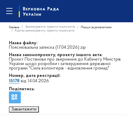
Законопроєкти, проєкти інших актів
Головна
Пошук за реквізитами
Картка законопроєкту, проєкту іншого акта
Назва файлу:
Пояснювальна записка (17.04.2026).zip
Назва законопроєкту, проєкту іншого акта:
Проєкт Постанови про звернення до Кабінету Міністрів
України щодо розробки і затвердження державної
програми "Сила волонтерів - відновлення громад"
Номер, дата реєстрації:
15178
від 14.04.2026
Поділитись:
Завантажити