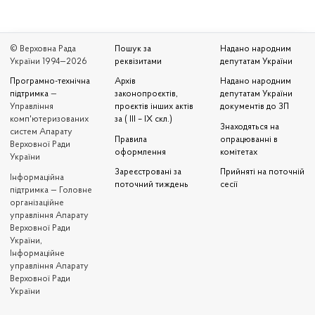
© Верховна Рада
Пошук за
Надано народним
України 1994—2026
реквізитами
депутатам України
Програмно-технічна
Архів
Надано народним
підтримка
—
законопроєктів,
депутатам України
Управління
проєктів інших актів
документів до ЗП
комп'ютеризованих
за ( III – IX скл.)
Знаходяться на
систем Апарату
Правила
опрацюванні в
Верховної Ради
оформлення
комітетах
України
Зареєстровані за
Прийняті на поточній
Iнформаційна
поточний тиждень
сесії
підтримка — Головне
організаційне
управління Апарату
Верховної Ради
України,
Інформаційне
управління Апарату
Верховної Ради
України