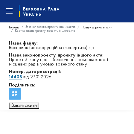
Законопроєкти, проєкти інших актів
Головна
Пошук за реквізитами
Картка законопроєкту, проєкту іншого акта
Назва файлу:
Висновок (антикорупційна експертиза).zip
Назва законопроєкту, проєкту іншого акта:
Проєкт Закону про забезпечення повноважності
місцевих рад в умовах воєнного стану
Номер, дата реєстрації:
14405
від 27.01.2026
Поділитись:
Завантажити