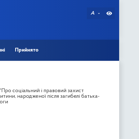
A
ні
Прийнято
 "Про соціальний і правовий захист
тини, народженої після загибелі батька-
моги