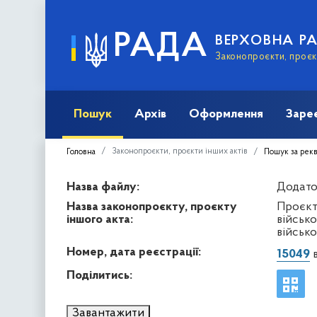
РАДА
ВЕРХОВНА Р
Законопроєкти, проєкт
Пошук
Архів
Оформлення
Заре
Законопроєкти, проєкти інших актів
Головна
Пошук за рек
Назва файлу:
Додато
Назва законопроєкту, проєкту
Проєкт 
іншого акта:
військо
військ
Номер, дата реєстрації:
15049
в
Поділитись:
Завантажити