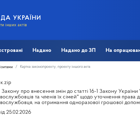
АДА УКРАЇНИ
и інших актів
єстровані
Надано
Надано до ЗП
На опрацюван
Картка законопроєкту, проєкту іншого акта
візитами
к.zip
Закону про внесення змін до статті 16-1 Закону України
вослужбовців та членів їх сімей" щодо уточнення права ди
овослужбовця, на отримання одноразової грошової допо
ід 25.02.2026