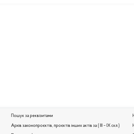
Пошук за реквізитами
Архів законопроєктів, проєктів інших актів за ( III – IX скл.)