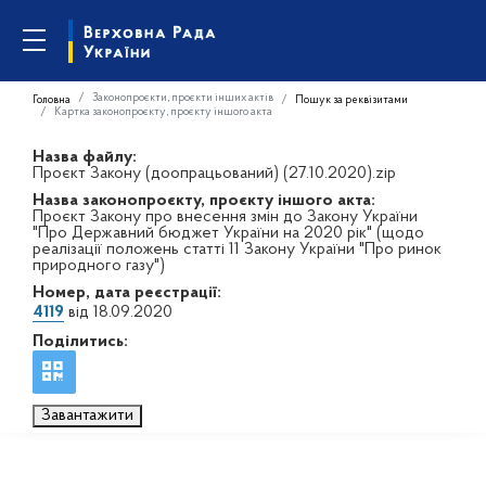
Законопроєкти, проєкти інших актів
Головна
Пошук за реквізитами
Картка законопроєкту, проєкту іншого акта
Назва файлу:
Проєкт Закону (доопрацьований) (27.10.2020).zip
Назва законопроєкту, проєкту іншого акта:
Проєкт Закону про внесення змін до Закону України
"Про Державний бюджет України на 2020 рік" (щодо
реалізації положень статті 11 Закону України "Про ринок
природного газу")
Номер, дата реєстрації:
4119
від 18.09.2020
Поділитись:
Завантажити