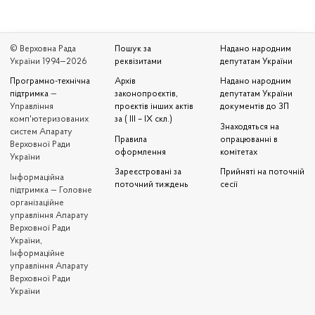
© Верховна Рада
Пошук за
Надано народним
України 1994—2026
реквізитами
депутатам України
Програмно-технічна
Архів
Надано народним
підтримка
—
законопроєктів,
депутатам України
Управління
проєктів інших актів
документів до ЗП
комп'ютеризованих
за ( III – IX скл.)
Знаходяться на
систем Апарату
Правила
опрацюванні в
Верховної Ради
оформлення
комітетах
України
Зареєстровані за
Прийняті на поточній
Iнформаційна
поточний тиждень
сесії
підтримка — Головне
організаційне
управління Апарату
Верховної Ради
України,
Інформаційне
управління Апарату
Верховної Ради
України