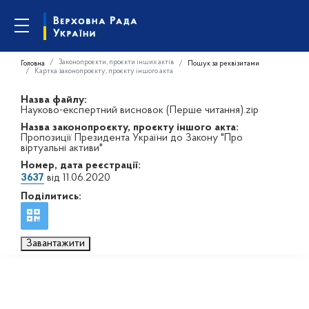
Законопроєкти, проєкти інших актів
Головна
Пошук за реквізитами
Картка законопроєкту, проєкту іншого акта
Назва файлу:
Науково-експертний висновок (Перше читання).zip
Назва законопроєкту, проєкту іншого акта:
Пропозиції Президента України до Закону "Про
віртуальні активи"
Номер, дата реєстрації:
3637
від 11.06.2020
Поділитись:
Завантажити