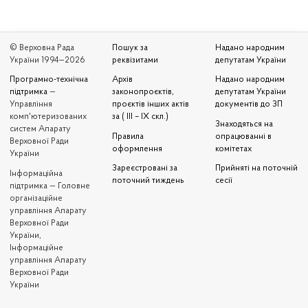
© Верховна Рада
Пошук за
Надано народним
України 1994—2026
реквізитами
депутатам України
Програмно-технічна
Архів
Надано народним
підтримка
—
законопроєктів,
депутатам України
Управління
проєктів інших актів
документів до ЗП
комп'ютеризованих
за ( III – IX скл.)
Знаходяться на
систем Апарату
Правила
опрацюванні в
Верховної Ради
оформлення
комітетах
України
Зареєстровані за
Прийняті на поточній
Iнформаційна
поточний тиждень
сесії
підтримка — Головне
організаційне
управління Апарату
Верховної Ради
України,
Інформаційне
управління Апарату
Верховної Ради
України