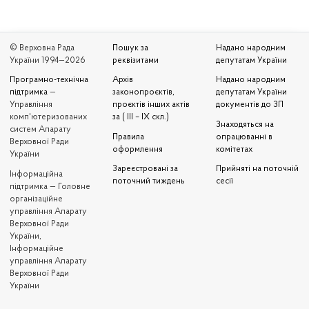
© Верховна Рада
Пошук за
Надано народним
України 1994—2026
реквізитами
депутатам України
Програмно-технічна
Архів
Надано народним
підтримка
—
законопроєктів,
депутатам України
Управління
проєктів інших актів
документів до ЗП
комп'ютеризованих
за ( III – IX скл.)
Знаходяться на
систем Апарату
Правила
опрацюванні в
Верховної Ради
оформлення
комітетах
України
Зареєстровані за
Прийняті на поточній
Iнформаційна
поточний тиждень
сесії
підтримка — Головне
організаційне
управління Апарату
Верховної Ради
України,
Інформаційне
управління Апарату
Верховної Ради
України