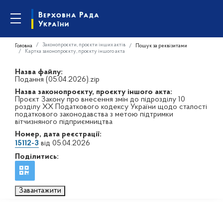
Законопроєкти, проєкти інших актів
Головна
Пошук за реквізитами
Картка законопроєкту, проєкту іншого акта
Назва файлу:
Подання (05.04.2026).zip
Назва законопроєкту, проєкту іншого акта:
Проєкт Закону про внесення змін до підрозділу 10
розділу ХХ Податкового кодексу України щодо сталості
податкового законодавства з метою підтримки
вітчизняного підприємництва
Номер, дата реєстрації:
15112-3
від 05.04.2026
Поділитись:
Завантажити