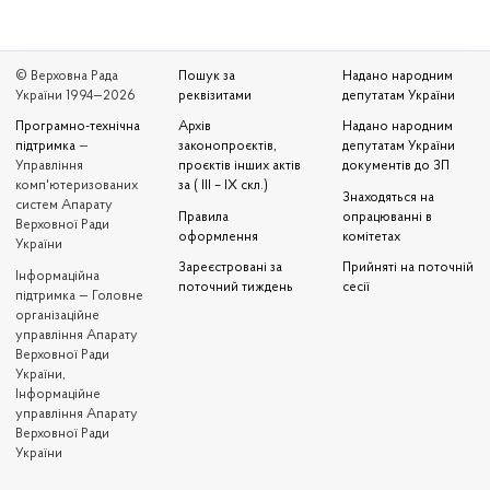
© Верховна Рада
Пошук за
Надано народним
України 1994—2026
реквізитами
депутатам України
Програмно-технічна
Архів
Надано народним
підтримка
—
законопроєктів,
депутатам України
Управління
проєктів інших актів
документів до ЗП
комп'ютеризованих
за ( III – IX скл.)
Знаходяться на
систем Апарату
Правила
опрацюванні в
Верховної Ради
оформлення
комітетах
України
Зареєстровані за
Прийняті на поточній
Iнформаційна
поточний тиждень
сесії
підтримка — Головне
організаційне
управління Апарату
Верховної Ради
України,
Інформаційне
управління Апарату
Верховної Ради
України