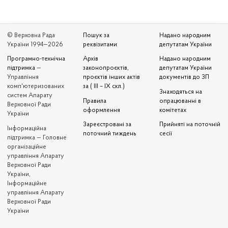
© Верховна Рада
Пошук за
Надано народним
України 1994—2026
реквізитами
депутатам України
Програмно-технічна
Архів
Надано народним
підтримка
—
законопроєктів,
депутатам України
Управління
проєктів інших актів
документів до ЗП
комп'ютеризованих
за ( III – IX скл.)
Знаходяться на
систем Апарату
Правила
опрацюванні в
Верховної Ради
оформлення
комітетах
України
Зареєстровані за
Прийняті на поточній
Iнформаційна
поточний тиждень
сесії
підтримка — Головне
організаційне
управління Апарату
Верховної Ради
України,
Інформаційне
управління Апарату
Верховної Ради
України