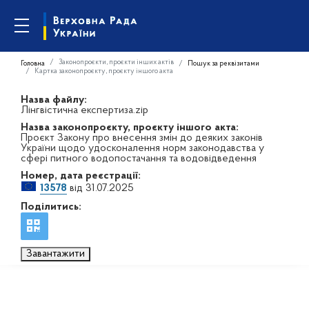
Законопроєкти, проєкти інших актів
Головна
Пошук за реквізитами
Картка законопроєкту, проєкту іншого акта
Назва файлу:
Лінгвістична експертиза.zip
Назва законопроєкту, проєкту іншого акта:
Проєкт Закону про внесення змін до деяких законів
України щодо удосконалення норм законодавства у
сфері питного водопостачання та водовідведення
Номер, дата реєстрації:
13578
від 31.07.2025
Поділитись:
Завантажити