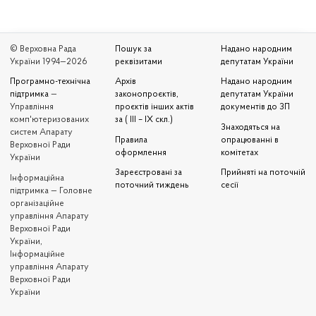
© Верховна Рада
Пошук за
Надано народним
України 1994—2026
реквізитами
депутатам України
Програмно-технічна
Архів
Надано народним
підтримка
—
законопроєктів,
депутатам України
Управління
проєктів інших актів
документів до ЗП
комп'ютеризованих
за ( III – IX скл.)
Знаходяться на
систем Апарату
Правила
опрацюванні в
Верховної Ради
оформлення
комітетах
України
Зареєстровані за
Прийняті на поточній
Iнформаційна
поточний тиждень
сесії
підтримка — Головне
організаційне
управління Апарату
Верховної Ради
України,
Інформаційне
управління Апарату
Верховної Ради
України