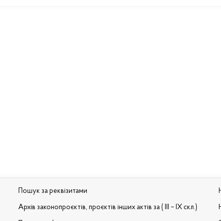
Пошук за реквізитами
Архів законопроєктів, проєктів інших актів за ( III – IX скл.)