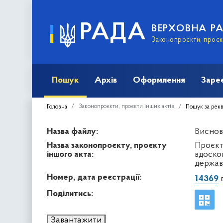
РАДА
ВЕРХОВНА Р
Законопроєкти, проєкт
Пошук
Архів
Оформлення
Заре
Законопроєкти, проєкти інших актів
Головна
Пошук за рек
Назва файлу:
Виснов
Назва законопроєкту, проєкту
Проєкт
іншого акта:
вдоско
держав
Номер, дата реєстрації:
14369
в
Поділитись:
Завантажити