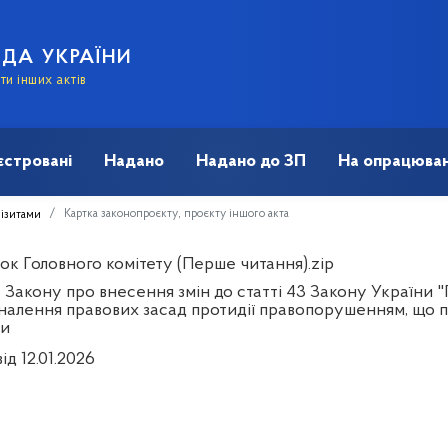
АДА УКРАЇНИ
и інших актів
єстровані
Надано
Надано до ЗП
На опрацюван
Картка законопроєкту, проєкту іншого акта
візитами
ок Головного комітету (Перше читання).zip
 Закону про внесення змін до статті 43 Закону України "
налення правових засад протидії правопорушенням, що 
и
ід 12.01.2026