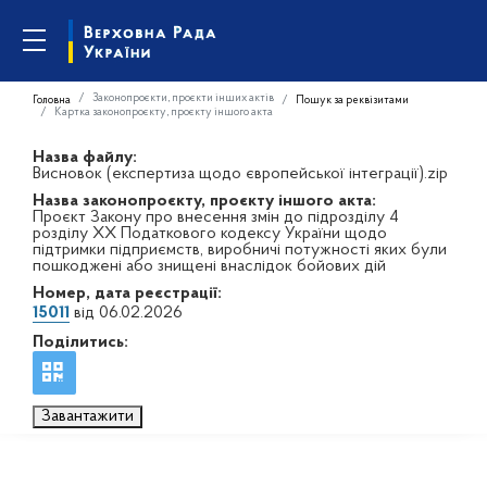
Законопроєкти, проєкти інших актів
Головна
Пошук за реквізитами
Картка законопроєкту, проєкту іншого акта
Назва файлу:
Висновок (експертиза щодо європейської інтеграції).zip
Назва законопроєкту, проєкту іншого акта:
Проєкт Закону про внесення змін до підрозділу 4
розділу ХХ Податкового кодексу України щодо
підтримки підприємств, виробничі потужності яких були
пошкоджені або знищені внаслідок бойових дій
Номер, дата реєстрації:
15011
від 06.02.2026
Поділитись:
Завантажити