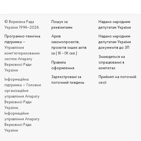
© Верховна Рада
Пошук за
Надано народним
України 1994—2026
реквізитами
депутатам України
Програмно-технічна
Архів
Надано народним
підтримка
—
законопроєктів,
депутатам України
Управління
проєктів інших актів
документів до ЗП
комп'ютеризованих
за ( III – IX скл.)
Знаходяться на
систем Апарату
Правила
опрацюванні в
Верховної Ради
оформлення
комітетах
України
Зареєстровані за
Прийняті на поточній
Iнформаційна
поточний тиждень
сесії
підтримка — Головне
організаційне
управління Апарату
Верховної Ради
України,
Інформаційне
управління Апарату
Верховної Ради
України