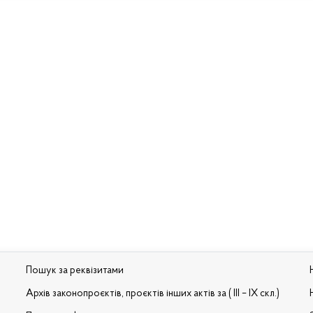
Пошук за реквізитами
Архів законопроєктів, проєктів інших актів за ( III – IX скл.)