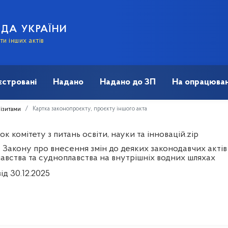
АДА УКРАЇНИ
и інших актів
єстровані
Надано
Надано до ЗП
На опрацюван
Картка законопроєкту, проєкту іншого акта
візитами
к комітету з питань освіти, науки та інновацій.zip
 Закону про внесення змін до деяких законодавчих актів
авства та судноплавства на внутрішніх водних шляхах
ід 30.12.2025