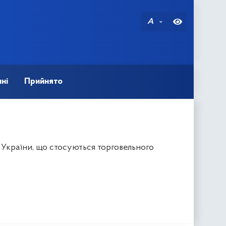
A
ні
Прийнято
 України, що стосуються торговельного