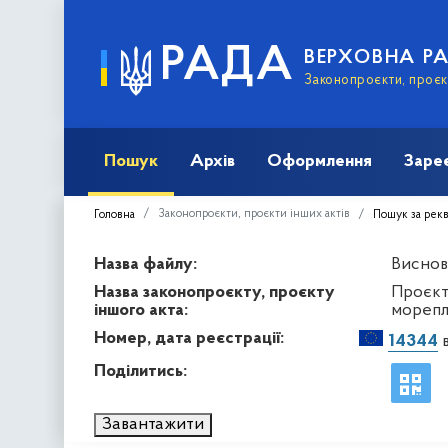
РАДА
ВЕРХОВНА Р
Законопроєкти, проєкт
Пошук
Архів
Оформлення
Заре
Законопроєкти, проєкти інших актів
Головна
Пошук за рек
Назва файлу:
Висново
Назва законопроєкту, проєкту
Проєкт
іншого акта:
морепл
Номер, дата реєстрації:
14344
в
Поділитись:
Завантажити